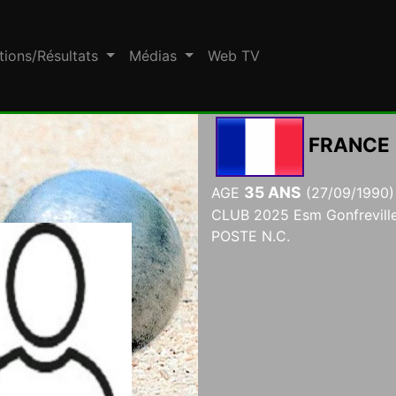
tions/Résultats
Médias
Web TV
FRANCE
35 ANS
AGE
(27/09/1990)
CLUB 2025 Esm Gonfreville
POSTE N.C.