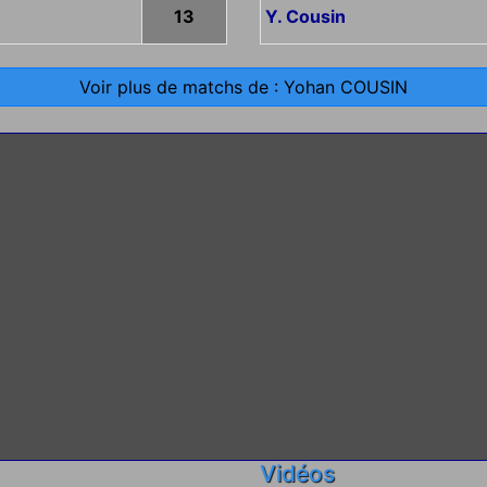
13
Y. Cousin
Voir plus de matchs de : Yohan COUSIN
Vidéos