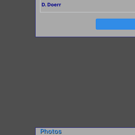
D. Doerr
Photos