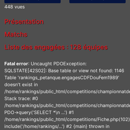
448 vues
Présentation
Matchs
Liste des engagées : 128 équipes
Fatal error
: Uncaught PDOException:
SQLSTATE[42S02]: Base table or view not found: 1146
Table 'rankings_petanque.engagesCDFDouFem1989'
doesn't exist in
/home/rankings/public_html/competitions/championnatd
Stack trace: #0
/home/rankings/public_html/competitions/championnatde
PDO->query('SELECT *\n ...') #1
/home/rankings/public_html/competitions/Fiche.php(102)
include('/home/rankings/...') #2 {main} thrown in