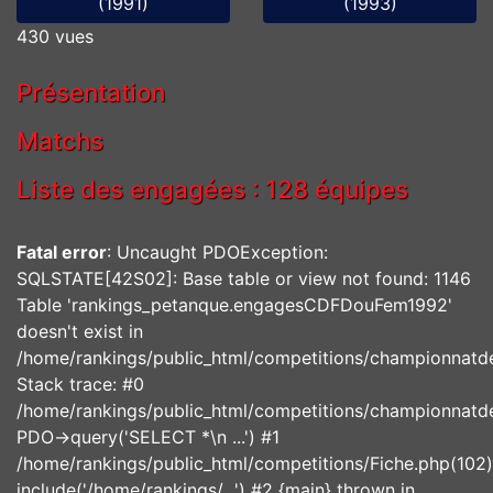
(1991)
(1993)
430 vues
Présentation
Matchs
Liste des engagées : 128 équipes
Fatal error
: Uncaught PDOException:
SQLSTATE[42S02]: Base table or view not found: 1146
Table 'rankings_petanque.engagesCDFDouFem1992'
doesn't exist in
/home/rankings/public_html/competitions/championnatd
Stack trace: #0
/home/rankings/public_html/competitions/championnatde
PDO->query('SELECT *\n ...') #1
/home/rankings/public_html/competitions/Fiche.php(102)
include('/home/rankings/...') #2 {main} thrown in