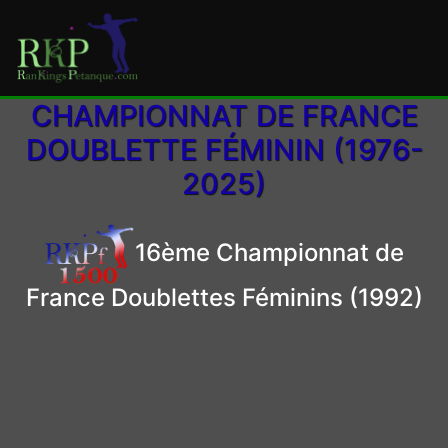
CHAMPIONNAT DE FRANCE
DOUBLETTE FÉMININ (1976-
2025)
16ème Championnat de
France Doublettes Féminins (1992)