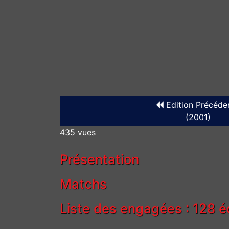
Edition Précéde
(2001)
435 vues
Présentation
Matchs
Liste des engagées : 128 