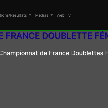
tions/Résultats
Médias
Web TV
 FRANCE DOUBLETTE FÉMI
hampionnat de France Doublettes F