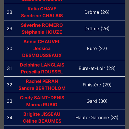
Katia CHAVE
28
Drôme (26)
Sandrine CHALAIS
Séverine ROMERO
29
Drôme (26)
Stéphanie HOUZE
Annie CHAUVEL
30
Jessica
Eure (27)
DESMOUSSEAUX
Delphine LANGLAIS
31
Eure-et-Loir (28)
Prescilia ROUSSEL
Rachel PERAN
32
Finistère (29)
Sandra BERTHOLOM
Cindy SAINT-DENIS
33
Gard (30)
Marina RUBIO
Brigitte JISSEAU
34
Haute-Garonne (31)
Céline BEAUMES