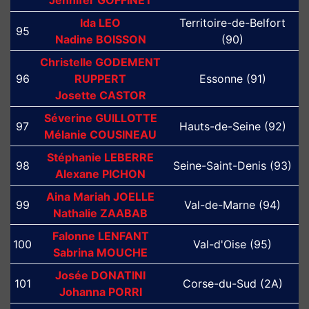
Jennifer GOFFINET
Ida LEO
Territoire-de-Belfort
95
Nadine BOISSON
(90)
Christelle GODEMENT
96
RUPPERT
Essonne (91)
Josette CASTOR
Séverine GUILLOTTE
97
Hauts-de-Seine (92)
Mélanie COUSINEAU
Stéphanie LEBERRE
98
Seine-Saint-Denis (93)
Alexane PICHON
Aina Mariah JOELLE
99
Val-de-Marne (94)
Nathalie ZAABAB
Falonne LENFANT
100
Val-d'Oise (95)
Sabrina MOUCHE
Josée DONATINI
101
Corse-du-Sud (2A)
Johanna PORRI