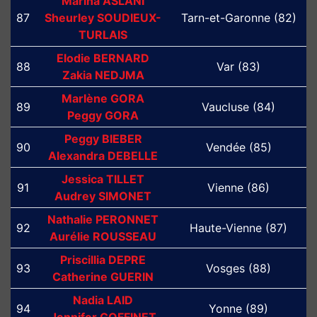
Marina ASLANI
87
Sheurley SOUDIEUX-
Tarn-et-Garonne (82)
TURLAIS
Elodie BERNARD
88
Var (83)
Zakia NEDJMA
Marlène GORA
89
Vaucluse (84)
Peggy GORA
Peggy BIEBER
90
Vendée (85)
Alexandra DEBELLE
Jessica TILLET
91
Vienne (86)
Audrey SIMONET
Nathalie PERONNET
92
Haute-Vienne (87)
Aurélie ROUSSEAU
Priscillia DEPRE
93
Vosges (88)
Catherine GUERIN
Nadia LAID
94
Yonne (89)