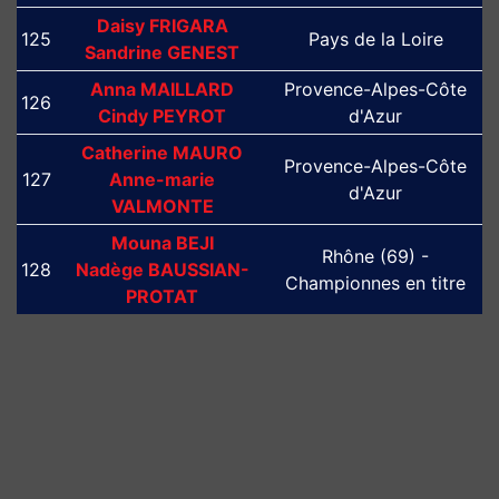
Daisy FRIGARA
125
Pays de la Loire
Sandrine GENEST
Anna MAILLARD
Provence-Alpes-Côte
126
Cindy PEYROT
d'Azur
Catherine MAURO
Provence-Alpes-Côte
127
Anne-marie
d'Azur
VALMONTE
Mouna BEJI
Rhône (69) -
128
Nadège BAUSSIAN-
Championnes en titre
PROTAT