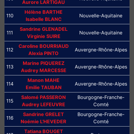
Aurore LARTIGAU
Hélène BARTHE
110
Nouvelle-Aquitaine
Isabelle BLANC
Sandrine GLENADEL
111
Nouvelle-Aquitaine
Virginie SUIRE
Caroline BOURRIAUD
112
Auvergne-Rhône-Alpes
Alexia PINTO
Marine PIQUEREZ
113
Auvergne-Rhône-Alpes
Audrey MARCESSE
Manon MAHE
114
Auvergne-Rhône-Alpes
Emilie TAUBAN
Salomé PASSERON
Bourgogne-Franche-
115
Audrey LEFEUVRE
Comté
Sandrine GRELET
Bourgogne-Franche-
116
Noémie L'HEVEDER
Comté
Tatiana BOUGET