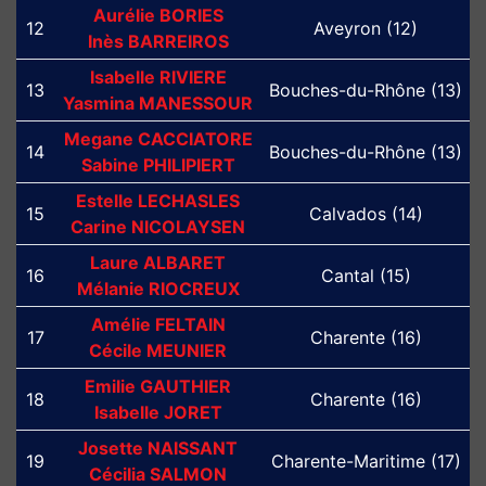
Aurélie BORIES
12
Aveyron (12)
Inès BARREIROS
Isabelle RIVIERE
13
Bouches-du-Rhône (13)
Yasmina MANESSOUR
Megane CACCIATORE
14
Bouches-du-Rhône (13)
Sabine PHILIPIERT
Estelle LECHASLES
15
Calvados (14)
Carine NICOLAYSEN
Laure ALBARET
16
Cantal (15)
Mélanie RIOCREUX
Amélie FELTAIN
17
Charente (16)
Cécile MEUNIER
Emilie GAUTHIER
18
Charente (16)
Isabelle JORET
Josette NAISSANT
19
Charente-Maritime (17)
Cécilia SALMON