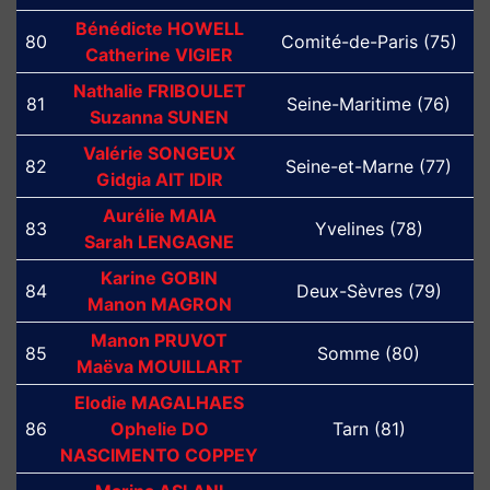
Bénédicte HOWELL
80
Comité-de-Paris (75)
Catherine VIGIER
Nathalie FRIBOULET
81
Seine-Maritime (76)
Suzanna SUNEN
Valérie SONGEUX
82
Seine-et-Marne (77)
Gidgia AIT IDIR
Aurélie MAIA
83
Yvelines (78)
Sarah LENGAGNE
Karine GOBIN
84
Deux-Sèvres (79)
Manon MAGRON
Manon PRUVOT
85
Somme (80)
Maëva MOUILLART
Elodie MAGALHAES
86
Ophelie DO
Tarn (81)
NASCIMENTO COPPEY