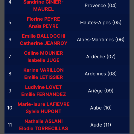
4
Sandrine GINIER-
Provence (04)
MAUREL
Florine PEYRE
5
Hautes-Alpes (05)
Anaïs PEYRE
Emilie BALLOCCHI
6
Alpes-Maritimes (06)
Catherine JEANROY
Céline MOUNIER
7
Ardèche (07)
Isabelle JUGE
Karine VARILLON
8
Ardennes (08)
Emilie LETISSIER
Ludivine LOVET
9
Ariège (09)
Emilie FERNANDEZ
Marie-laure LAFIEVRE
10
Aube (10)
Sylvie HUPONT
Nathalie ASLANI
11
Aude (11)
Elodie TORRECILLAS