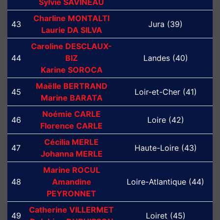
Sylvie SAVINEAU
Charline MONTALTI
43
Jura (39)
Laurie DA SILVA
Caroline DESCLAUX-
44
BIZ
Landes (40)
Karine SOROCA
Maëlle BERTRAND
45
Loir-et-Cher (41)
Marine BARATA
Noémie CARLE
46
Loire (42)
Florence CARLE
Cécilia MERLE
47
Haute-Loire (43)
Johanna MERLE
Marine ROCUL
48
Amandine
Loire-Atlantique (44)
PEYRONNET
Catherine VILLERMET
49
Loiret (45)