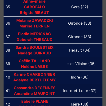
Anne-marie
35
GAROFALO
Gers (32)
Brigitte RIBAUT
Mélanie ZAWADZKI
36
Gironde (33)
Marine TERRIEN
Elodie MERIGNAC
37
Gironde (33)
Deborah THEBAUD
Sandra BOULESTEIX
38
Hérault (34)
Nadège GUIRAUD
Gaëlle TAILLAND
39
Ille-et-Vilaine (35)
Hélène LABBE
Karine CHARBONNIER
40
Indre (36)
Adelyne BERTHELEMY
Cassandra DEGENNES
41
Indre-et-Loire (37)
Amandine MAUPOINT
Isabelle PLANE
42
Isère (38)