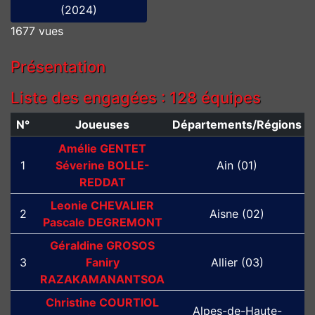
(2024)
1677 vues
Présentation
Liste des engagées : 128 équipes
N°
Joueuses
Départements/Régions
Amélie GENTET
1
Séverine BOLLE-
Ain (01)
REDDAT
Leonie CHEVALIER
2
Aisne (02)
Pascale DEGREMONT
Géraldine GROSOS
3
Faniry
Allier (03)
RAZAKAMANANTSOA
Christine COURTIOL
Alpes-de-Haute-