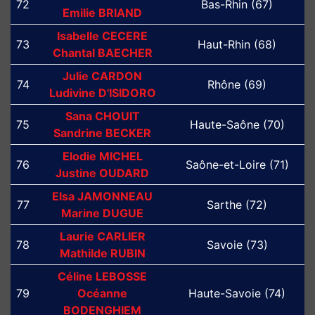
72
Bas-Rhin (67)
Emilie BRIAND
Isabelle CECERE
73
Haut-Rhin (68)
Chantal BAECHER
Julie CARDON
74
Rhône (69)
Ludivine D'ISIDORO
Sana CHOUIT
75
Haute-Saône (70)
Sandrine BECKER
Elodie MICHEL
76
Saône-et-Loire (71)
Justine OUDARD
Elsa JAMONNEAU
77
Sarthe (72)
Marine DUGUE
Laurie CARLIER
78
Savoie (73)
Mathilde RUBIN
Céline LEBOSSE
79
Océanne
Haute-Savoie (74)
BODENGHIEM