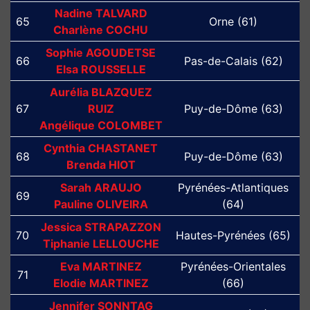
Nadine TALVARD
65
Orne (61)
Charlène COCHU
Sophie AGOUDETSE
66
Pas-de-Calais (62)
Elsa ROUSSELLE
Aurélia BLAZQUEZ
67
RUIZ
Puy-de-Dôme (63)
Angélique COLOMBET
Cynthia CHASTANET
68
Puy-de-Dôme (63)
Brenda HIOT
Sarah ARAUJO
Pyrénées-Atlantiques
69
Pauline OLIVEIRA
(64)
Jessica STRAPAZZON
70
Hautes-Pyrénées (65)
Tiphanie LELLOUCHE
Eva MARTINEZ
Pyrénées-Orientales
71
Elodie MARTINEZ
(66)
Jennifer SONNTAG