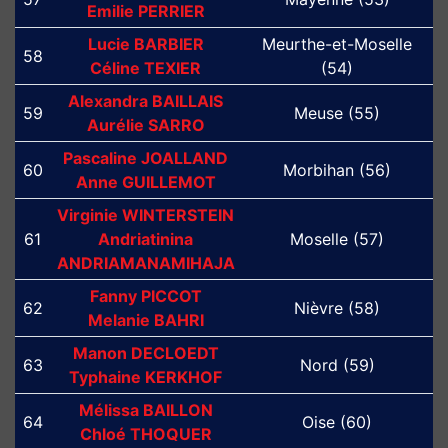
Emilie PERRIER
Lucie BARBIER
Meurthe-et-Moselle
58
Céline TEXIER
(54)
Alexandra BAILLAIS
59
Meuse (55)
Aurélie SARRO
Pascaline JOALLAND
60
Morbihan (56)
Anne GUILLEMOT
Virginie WINTERSTEIN
61
Andriatinina
Moselle (57)
ANDRIAMANAMIHAJA
Fanny PICCOT
62
Nièvre (58)
Melanie BAHRI
Manon DECLOEDT
63
Nord (59)
Typhaine KERKHOF
Mélissa BAILLON
64
Oise (60)
Chloé THOQUER