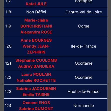
117
Bretagne
Katel JULE
118
Non Défini
Centre-Val de Loire
Marie-claire
119
BONCHRISTIANI
Corse
Alexandra ROSE
Anne BOURGES
120
Wendy JEAN-
Ile-de-France
ZEPHIRIN
Stephanie COULOMB
121
Occitanie
Audrey BANDIERA
Laura POULAIN
122
Occitanie
Nathalie ROCHETTE
Sabrina JACQUEMIN
123
Hauts-de-France
Emilie TAISNE
Oceane ENOS
124
Normandie
Sabrina DUMONT