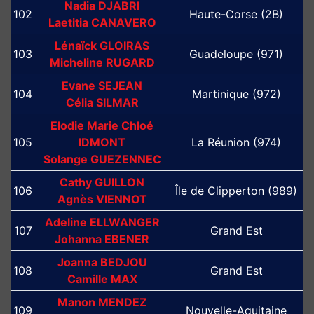
Nadia DJABRI
102
Haute-Corse (2B)
Laetitia CANAVERO
Lénaïck GLOIRAS
103
Guadeloupe (971)
Micheline RUGARD
Evane SEJEAN
104
Martinique (972)
Célia SILMAR
Elodie Marie Chloé
105
IDMONT
La Réunion (974)
Solange GUEZENNEC
Cathy GUILLON
106
Île de Clipperton (989)
Agnès VIENNOT
Adeline ELLWANGER
107
Grand Est
Johanna EBENER
Joanna BEDJOU
108
Grand Est
Camille MAX
Manon MENDEZ
109
Nouvelle-Aquitaine