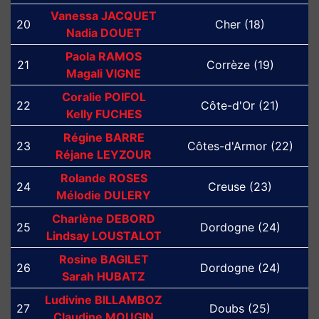
Vanessa JACQUET
20
Cher (18)
Nadia DOUET
Paola RAMOS
21
Corrèze (19)
Magali VIGNE
Coralie POIFOL
22
Côte-d'Or (21)
Kelly FUCHES
Régine BARRE
23
Côtes-d'Armor (22)
Réjane LEYZOUR
Rolande ROSES
24
Creuse (23)
Mélodie DULERY
Charlène DEBORD
25
Dordogne (24)
Lindsay LOUSTALOT
Rosine BAGILET
26
Dordogne (24)
Sarah HUBATZ
Ludivine BILLAMBOZ
27
Doubs (25)
Claudine MOUGIN