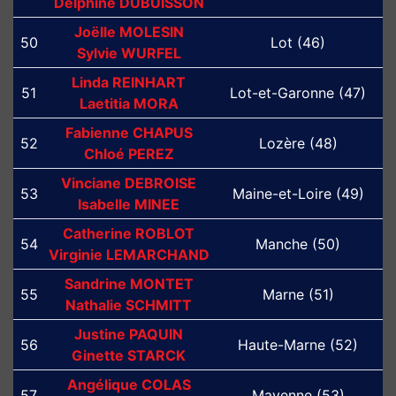
Delphine DUBUISSON
Joëlle MOLESIN
50
Lot (46)
Sylvie WURFEL
Linda REINHART
51
Lot-et-Garonne (47)
Laetitia MORA
Fabienne CHAPUS
52
Lozère (48)
Chloé PEREZ
Vinciane DEBROISE
53
Maine-et-Loire (49)
Isabelle MINEE
Catherine ROBLOT
54
Manche (50)
Virginie LEMARCHAND
Sandrine MONTET
55
Marne (51)
Nathalie SCHMITT
Justine PAQUIN
56
Haute-Marne (52)
Ginette STARCK
Angélique COLAS
57
Mayenne (53)