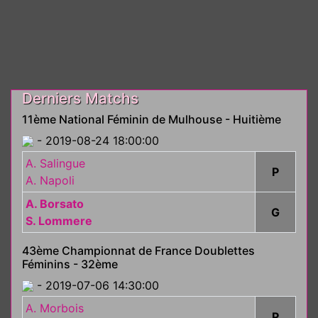
Derniers Matchs
11ème National Féminin de Mulhouse - Huitième
- 2019-08-24 18:00:00
A. Salingue
P
A. Napoli
A. Borsato
G
S. Lommere
43ème Championnat de France Doublettes
Féminins - 32ème
- 2019-07-06 14:30:00
A. Morbois
P