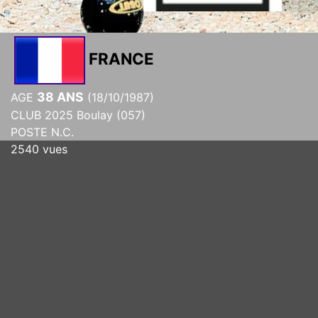
FRANCE
38 ANS
AGE
(18/10/1987)
CLUB 2025 Boulay (057)
POSTE N.C.
2540 vues