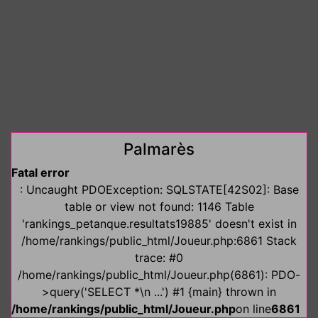
Palmarès
Fatal error
: Uncaught PDOException: SQLSTATE[42S02]: Base
table or view not found: 1146 Table
'rankings_petanque.resultats19885' doesn't exist in
/home/rankings/public_html/Joueur.php:6861 Stack
trace: #0
/home/rankings/public_html/Joueur.php(6861): PDO-
>query('SELECT *\n ...') #1 {main} thrown in
/home/rankings/public_html/Joueur.php
on line
6861