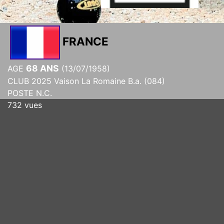
FRANCE
68 ANS
AGE
(13/07/1958)
CLUB 2025 Vaison La Romaine B.a. (084)
POSTE N.C.
732 vues