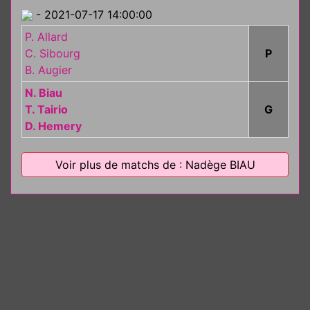
- 2021-07-17 14:00:00
P. Allard
C. Sibourg
P
B. Augier
N. Biau
T. Tairio
G
D. Hemery
Voir plus de matchs de : Nadège BIAU