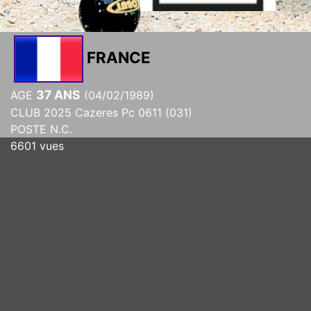
FRANCE
37 ANS
AGE
(04/02/1989)
CLUB 2025 Cazeres Pc 0611 (031)
POSTE N.C.
6601 vues