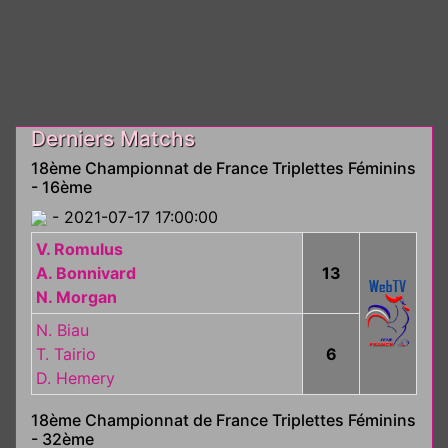
Derniers Matchs
18ème Championnat de France Triplettes Féminins
- 16ème
- 2021-07-17 17:00:00
V. Romulus
A. Bonnivard
13
N. Morgan
N. Biau
T. Tairio
6
D. Hemery
18ème Championnat de France Triplettes Féminins
- 32ème